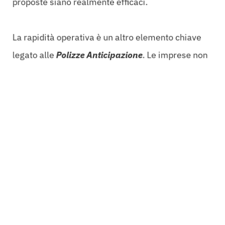
proposte siano realmente efficaci.
La rapidità operativa è un altro elemento chiave
legato alle
Polizze Anticipazione
. Le imprese non
possono permettersi di attendere giorni o
addirittura settimane per ottenere approvazioni e
finanziamenti. La velocità con cui vengono emesse
le polizze è fondamentale per garantire che le
aziende possano operare senza interruzioni.
Processi ottimizzati per l’emissione di polizze e
cauzioni su misura permettono alle aziende di
essere pronte ad affrontare le sfide quotidiane con
sicurezza.