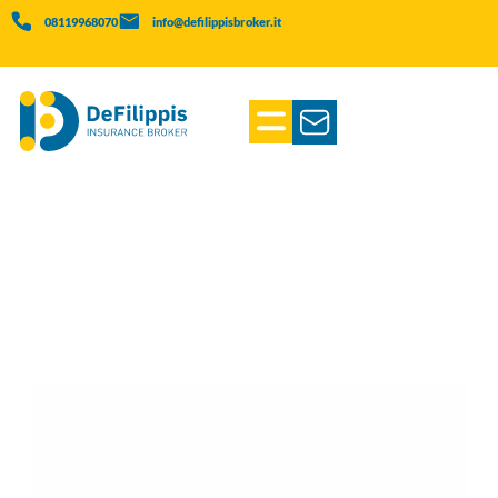
08119968070
info@defilippisbroker.it