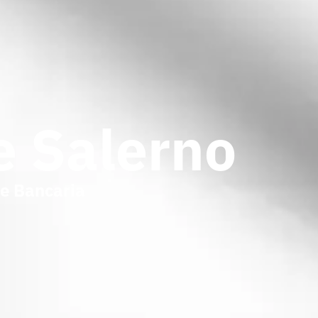
e Salerno
ne Bancaria