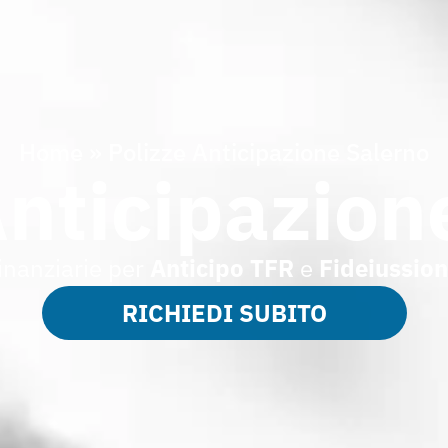
Home
»
Polizze Anticipazione Salerno
Anticipazion
inanziarie per
Anticipo TFR
e
Fideiussio
RICHIEDI SUBITO