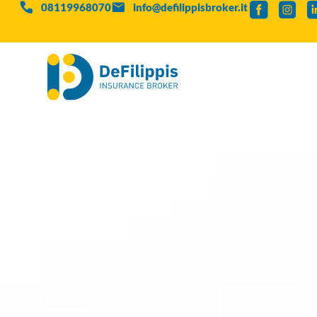
08119968070
info@defilippisbroker.it