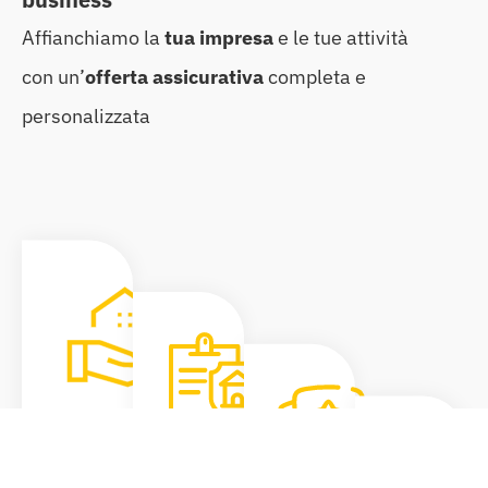
Affianchiamo la
tua impresa
e le tue attività
con un’
offerta assicurativa
completa e
personalizzata
Fideiussioni
Assicurative
Polizza