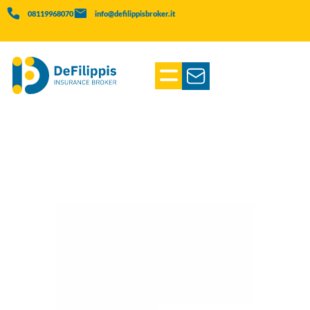
08119968070
info@defilippisbroker.it