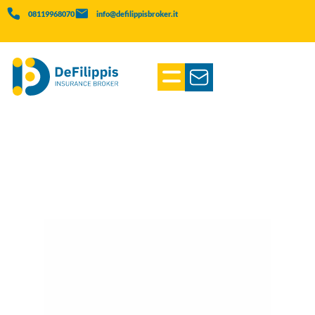
08119968070
info@defilippisbroker.it