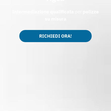
Intermediazione qualificata
per
polizze
su misura
RICHIEDI ORA!