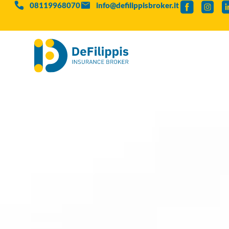
08119968070
info@defilippisbroker.it