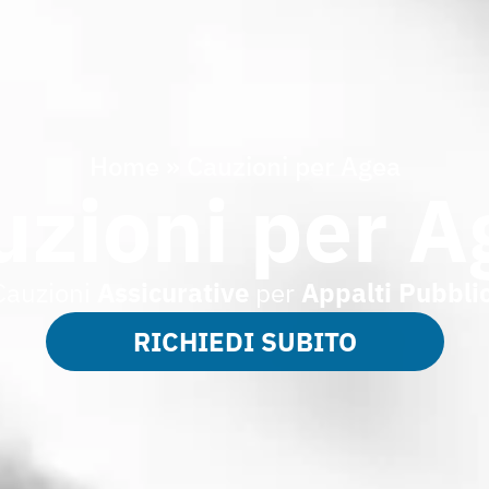
Home
»
Cauzioni per Agea
uzioni per A
Cauzioni
Assicurative
per
Appalti Pubblic
RICHIEDI SUBITO