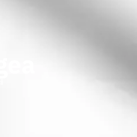
gea
i