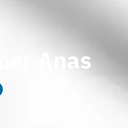
 per Anas
isura