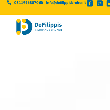
08119968070
info@defilippisbroker.it