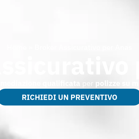
Home
»
Broker Assicurativo per Anas
ssicurativo
rmediazione qualificata
per
polizze su m
RICHIEDI UN PREVENTIVO