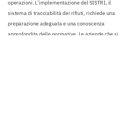
operazioni. L’implementazione del SISTRI, il
sistema di tracciabilità dei rifiuti, richiede una
preparazione adeguata e una conoscenza
approfondita delle normative. Le aziende che si
affidano a professionisti esperti possono avvalersi
di tutte le risorse necessarie per ottimizzare
questo processo.
La nostra esperienza di oltre 50 anni nel settore
assicura che ogni soluzione proposta per l’
Albo
Gestori Ambientali per Ministero
sia
personalizzata per le esigenze specifiche di
ciascuna impresa. Questo significa non solo