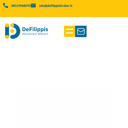
08119968070
info@defilippisbroker.it