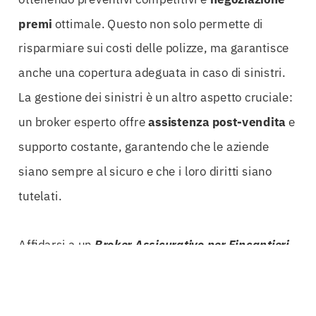
premi
ottimale. Questo non solo permette di
risparmiare sui costi delle polizze, ma garantisce
anche una copertura adeguata in caso di sinistri.
La gestione dei sinistri è un altro aspetto cruciale:
un broker esperto offre
assistenza post-vendita
e
supporto costante, garantendo che le aziende
siano sempre al sicuro e che i loro diritti siano
tutelati.
Affidarsi a un
Broker Assicurativo per Fincantieri
significa anche avere accesso a consulenze
avanzate e soluzioni innovative. Con oltre 50 anni