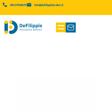
08119968070
info@defilippisbroker.it