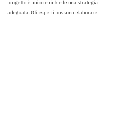
progetto è unico e richiede una strategia
adeguata. Gli esperti possono elaborare
fideiussioni personalizzate che garantiscono
massima conformità e supporto al
gestore servizi
energetici
, facilitando l’ottenimento di
certificati
impianti
e riducendo il rischio di problematiche
legali o finanziarie.
In un contesto in cui la concorrenza è agguerrita,
le aziende che riescono a dimostrare la loro
serietà e affidabilità attraverso fideiussioni solide
e ben strutturate hanno maggiori possibilità di
emergere nel mercato. Le
Fideiussioni per Bandi