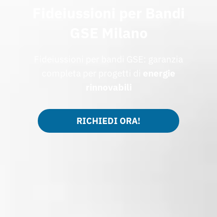
Fideiussioni per Bandi
GSE Milano
Fideiussioni per bandi GSE: garanzia
completa per progetti di
energie
rinnovabili
RICHIEDI ORA!