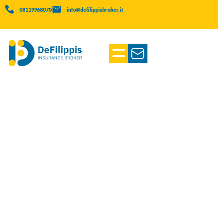
08119968070
info@defilippisbroker.it