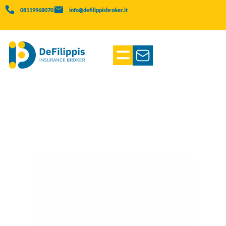
08119968070
info@defilippisbroker.it