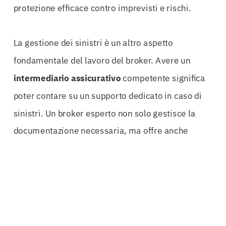
protezione efficace contro imprevisti e rischi.
La gestione dei sinistri è un altro aspetto
fondamentale del lavoro del broker. Avere un
intermediario assicurativo
competente significa
poter contare su un supporto dedicato in caso di
sinistri. Un broker esperto non solo gestisce la
documentazione necessaria, ma offre anche
assistenza post-vendita
, assicurando che il
cliente riceva il giusto risarcimento in tempi brevi.
Questo livello di servizio è ciò che distingue un
broker assicurativo da un semplice agente di
polizza.