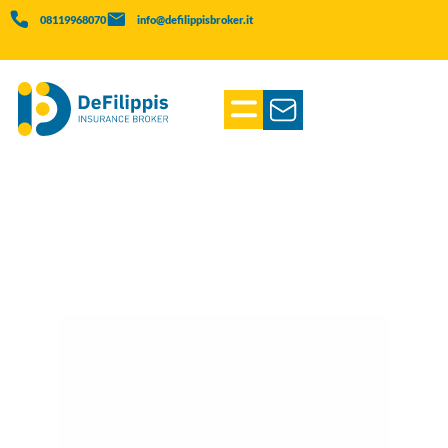
08119968070
info@defilippisbroker.it