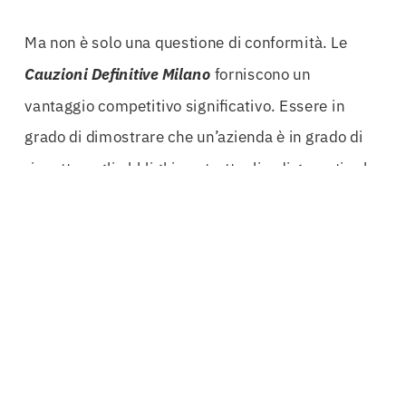
Ma non è solo una questione di conformità. Le
Cauzioni Definitive Milano
forniscono un
vantaggio competitivo significativo. Essere in
grado di dimostrare che un’azienda è in grado di
rispettare gli obblighi contrattuali e di garantire la
buona esecuzione dei
lavori
è un elemento chiave
per conquistare la fiducia degli enti
pubblici
e
ottenere
appalti
.
In un mondo in cui la reputazione è tutto, avere
una
garanzia fideiussoria
solida può fare la
differenza tra l’aggiudicazione di un progetto e la