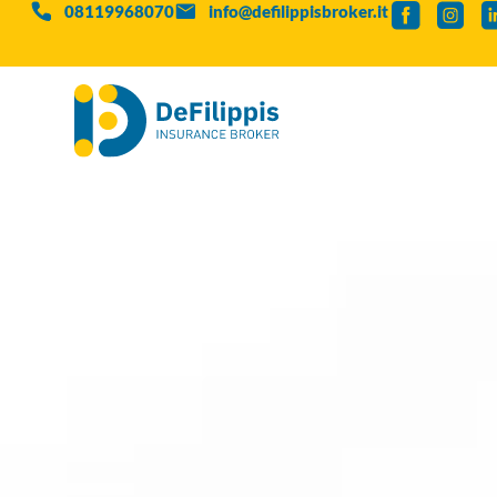
08119968070
info@defilippisbroker.it