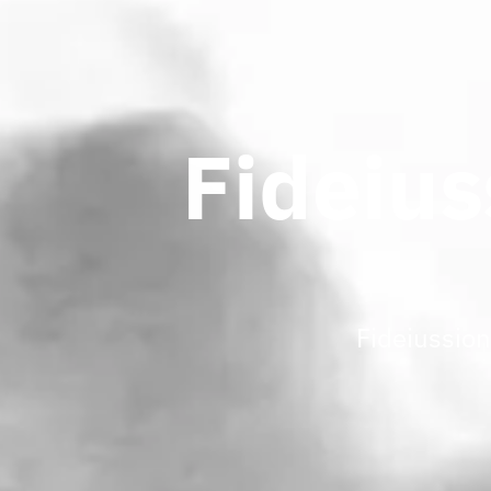
Fideius
Fideiussion