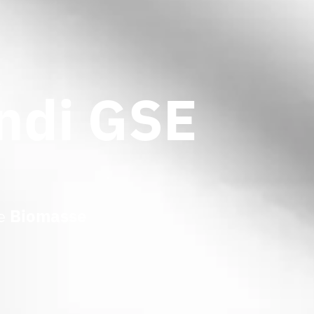
a
andi GSE
e
Biomasse