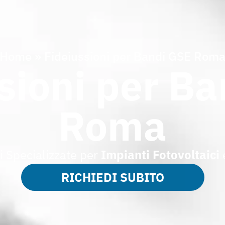
Home
»
Fideiussioni per Bandi GSE Rom
sioni per B
Roma
i Specializzate per
Impianti Fotovoltaici
RICHIEDI SUBITO