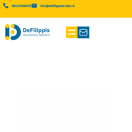
08119968070
info@defilippisbroker.it