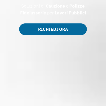
Soluzioni di
Cauzione
e
Polizze
Fideiussorie
per
Lavori Pubblici
RICHIEDI ORA