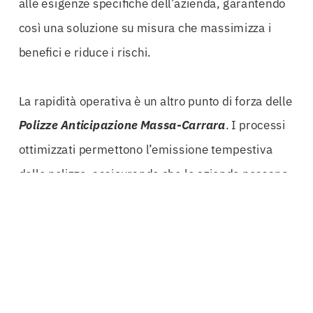
alle esigenze specifiche dell’azienda, garantendo
così una soluzione su misura che massimizza i
benefici e riduce i rischi.
La rapidità operativa è un altro punto di forza delle
Polizze Anticipazione Massa-Carrara
. I processi
ottimizzati permettono l’emissione tempestiva
delle polizze, assicurando che le aziende possano
ottenere il supporto di cui hanno bisogno senza
lunghe attese. Questo è particolarmente
importante nel settore delle costruzioni, dove i
ritardi possono comportare costi aggiuntivi e
compromettere la reputazione aziendale.