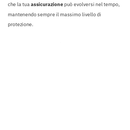
che la tua
assicurazione
può evolversi nel tempo,
mantenendo sempre il massimo livello di
protezione.
Inoltre, la trasparenza è un valore fondamentale.
Ogni
polizza
vita
è strutturata per offrire
chiarezza sulle condizioni contrattuali, evitando
sorprese e garantendo che tu e la tua famiglia
sappiate esattamente cosa aspettarvi. Questa
trasparenza è particolarmente importante nel
settore delle
assicurazioni
, dove la complessità
delle offerte può rendere difficile la scelta della
soluzione
migliore
.