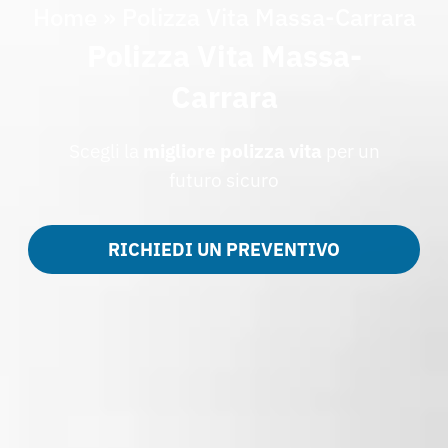
Home
»
Polizza Vita Massa-Carrara
Polizza Vita Massa-
Carrara
Scegli la
migliore
polizza
vita
per un
futuro sicuro
RICHIEDI UN PREVENTIVO