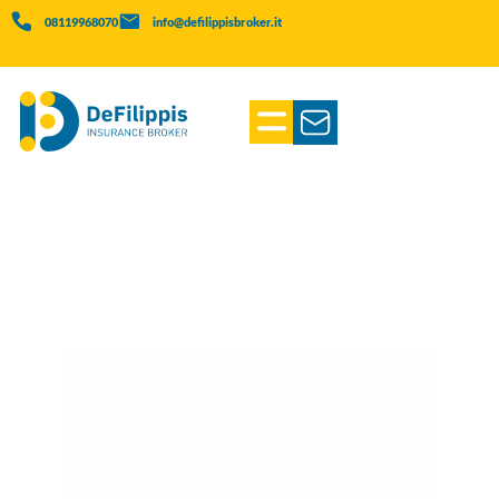
08119968070
info@defilippisbroker.it