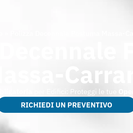
e
»
Polizza Decennale Postuma Massa-Ca
 Decennale
assa-Carra
bligatoria
per Edifici: Proteggi le tue
Oper
RICHIEDI UN PREVENTIVO