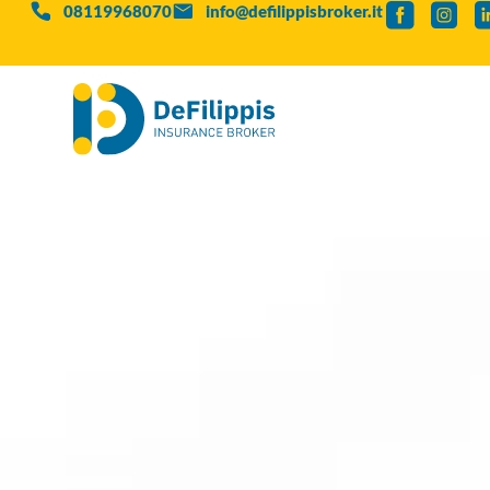
08119968070
info@defilippisbroker.it