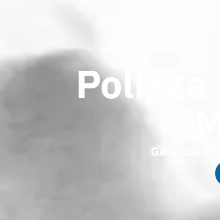
Hom
Polizza
M
Garanzia Ob