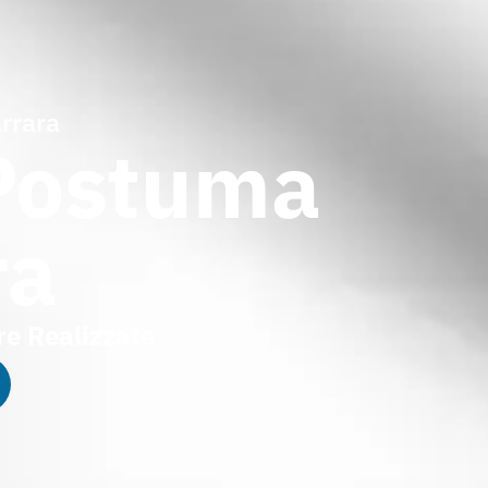
rrara
 Postuma
ra
e Realizzate