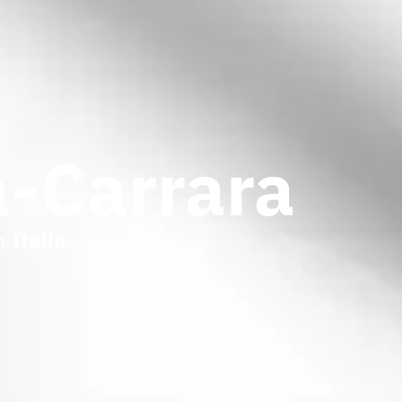
a-Carrara
in
Italia