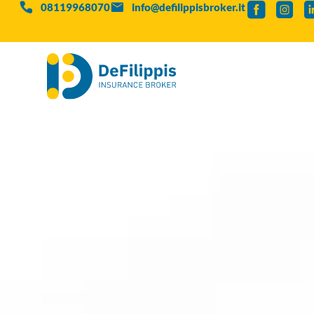
08119968070
info@defilippisbroker.it