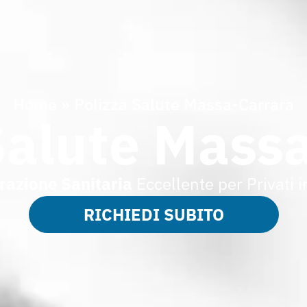
Home
»
Polizza Salute Massa-Carrara
Salute Mass
razione
Sanitaria
Eccellente per Privati 
RICHIEDI SUBITO