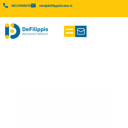
08119968070
info@defilippisbroker.it