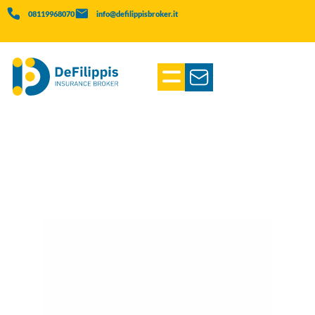
08119968070
info@defilippisbroker.it