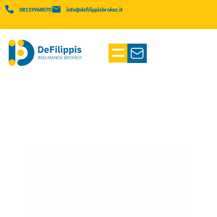
08119968070
info@defilippisbroker.it