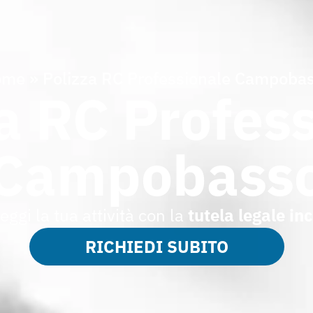
ome
»
Polizza RC Professionale Campoba
a RC Profes
Campobass
eggi la tua attività con la
tutela legale in
RICHIEDI SUBITO