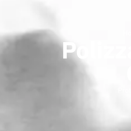
H
Polizz
Prot