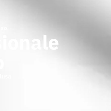
sso
sionale
o
clusa