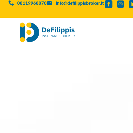
08119968070
info@defilippisbroker.it