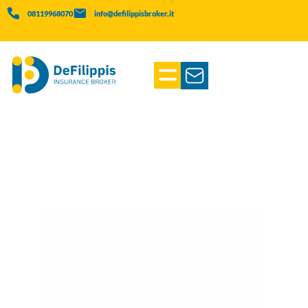
08119968070
info@defilippisbroker.it