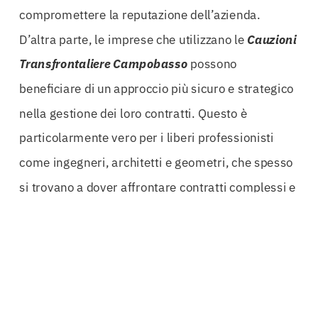
compromettere la reputazione dell’azienda.
D’altra parte, le imprese che utilizzano le
Cauzioni
Transfrontaliere Campobasso
possono
beneficiare di un approccio più sicuro e strategico
nella gestione dei loro contratti. Questo è
particolarmente vero per i liberi professionisti
come ingegneri, architetti e geometri, che spesso
si trovano a dover affrontare contratti complessi e
regolamentazioni specifiche.
Inoltre, il supporto offerto attraverso
garanzie
doganali
e
fideiussioni estero
permette alle
aziende di operare senza barriere in diverse