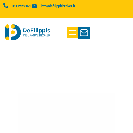
08119968070
info@defilippisbroker.it