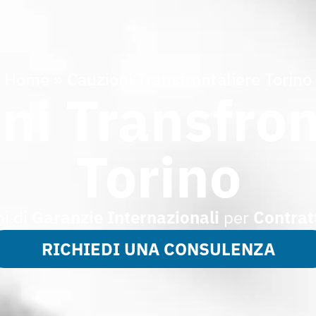
Home
»
Cauzioni Transfrontaliere Torino
ni Transfron
Torino
ni di
Garanzie Internazionali
per
Contratt
RICHIEDI UNA CONSULENZA