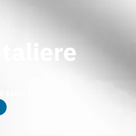
taliere
i Esteri