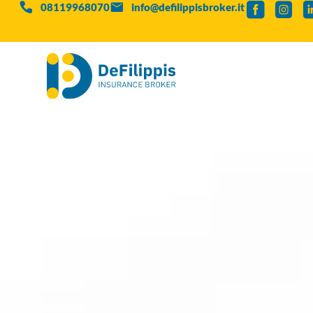
08119968070
info@defilippisbroker.it