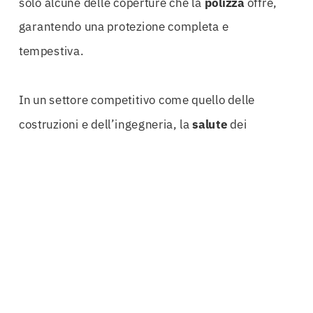
solo alcune delle coperture che la
polizza
offre,
garantendo una protezione completa e
tempestiva.
In un settore competitivo come quello delle
costruzioni e dell’ingegneria, la
salute
dei
professionisti è fondamentale. Un imprevisto
sanitario può fermare un progetto, causando
perdite economiche significative. Con la
Polizza
Salute Torino
, è possibile prevenire tali situazioni,
assicurandosi che ogni membro del team abbia
accesso alle migliori cure disponibili. Questo non
solo migliora il morale del gruppo, ma crea anche