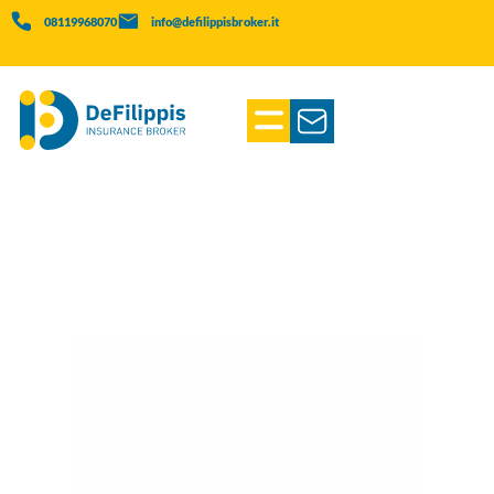
08119968070
info@defilippisbroker.it