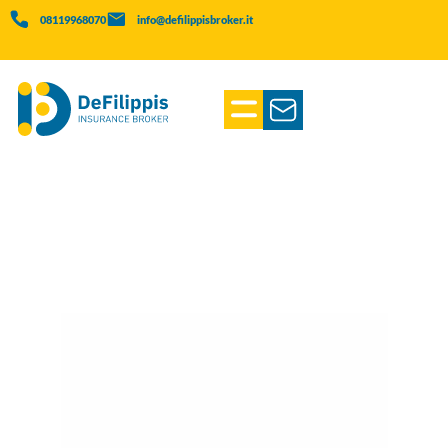
08119968070
info@defilippisbroker.it