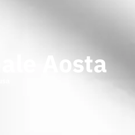
nale Aosta
usa