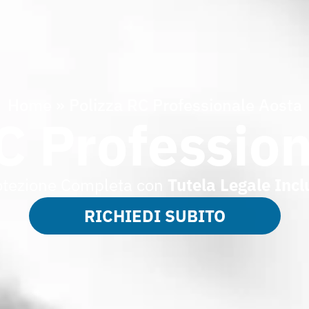
Home
»
Polizza RC Professionale Aosta
C Professio
otezione Completa con
Tutela Legale Incl
RICHIEDI SUBITO