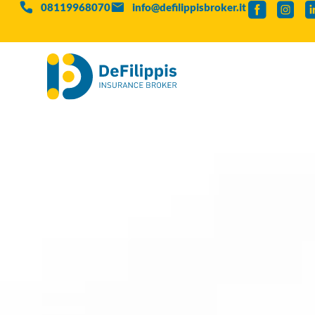
08119968070
info@defilippisbroker.it