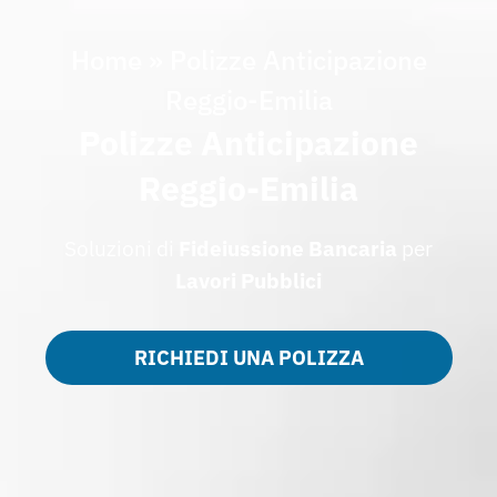
Home
»
Polizze Anticipazione
Reggio-Emilia
Polizze Anticipazione
Reggio-Emilia
Soluzioni di
Fideiussione Bancaria
per
Lavori Pubblici
RICHIEDI UNA POLIZZA