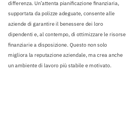
differenza. Un’attenta pianificazione finanziaria,
supportata da polizze adeguate, consente alle
aziende di garantire il benessere dei loro
dipendenti e, al contempo, di ottimizzare le risorse
finanziarie a disposizione. Questo non solo
migliora la reputazione aziendale, ma crea anche
un ambiente di lavoro più stabile e motivato.
Inoltre, l’emissione tempestiva delle polizze
anticipazione è un ulteriore vantaggio. Le
procedure ottimizzate garantiscono che le aziende
ricevano i fondi di cui hanno bisogno in tempi
brevi, permettendo loro di non perdere