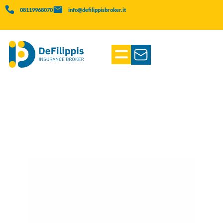
08119968070
info@defilippisbroker.it