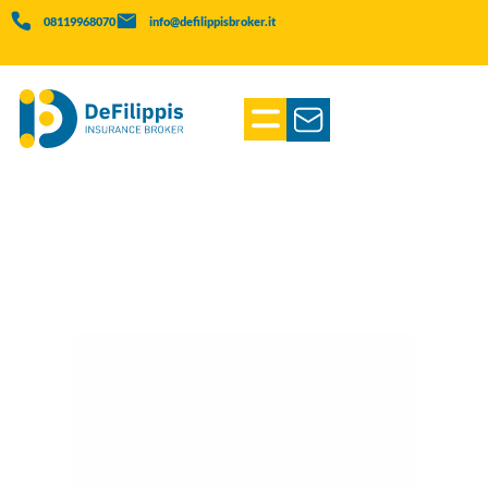
08119968070
info@defilippisbroker.it