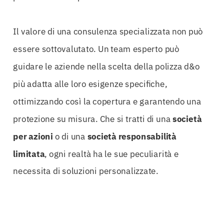
Il valore di una consulenza specializzata non può
essere sottovalutato. Un team esperto può
guidare le aziende nella scelta della polizza d&o
più adatta alle loro esigenze specifiche,
ottimizzando così la copertura e garantendo una
protezione su misura. Che si tratti di una
società
per azioni
o di una
società responsabilità
limitata
, ogni realtà ha le sue peculiarità e
necessita di soluzioni personalizzate.
Investire in una
Polizza D&O Reggio-Emilia
non è
solo una forma di protezione, ma un atto di