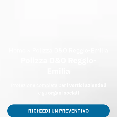
Home
»
Polizza D&O Reggio-Emilia
Polizza D&O Reggio-
Emilia
Protezione completa per i
vertici aziendali
e gli
organi sociali
RICHIEDI UN PREVENTIVO