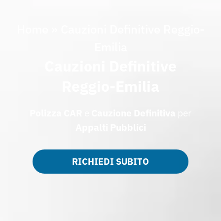
Home
»
Cauzioni Definitive Reggio-
Emilia
Cauzioni Definitive
Reggio-Emilia
Polizza CAR
e
Cauzione
Definitiva
per
Appalti
Pubblici
RICHIEDI SUBITO