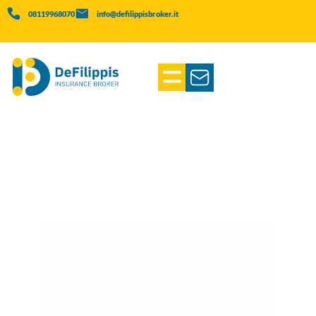
08119968070
info@defilippisbroker.it