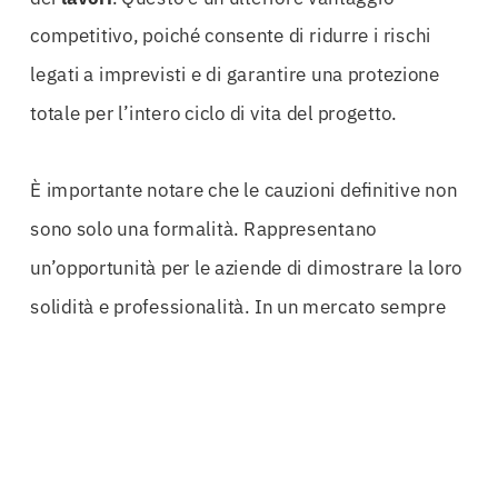
competitivo, poiché consente di ridurre i rischi
legati a imprevisti e di garantire una protezione
totale per l’intero ciclo di vita del progetto.
È importante notare che le cauzioni definitive non
sono solo una formalità. Rappresentano
un’opportunità per le aziende di dimostrare la loro
solidità e professionalità. In un mercato sempre
più competitivo, le imprese che si affidano a
garanzie fideiussorie di alta qualità possono
posizionarsi in modo favorevole rispetto ai
concorrenti, aumentando così le probabilità di