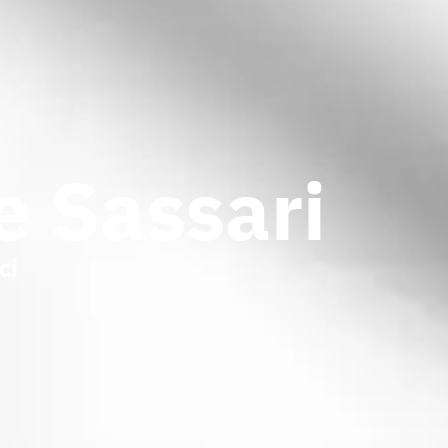
e Sassari
ci