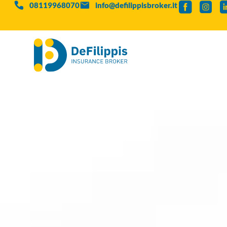
08119968070
info@defilippisbroker.it