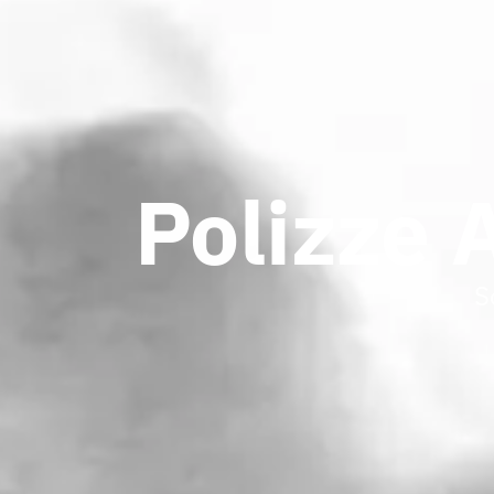
Polizze 
S