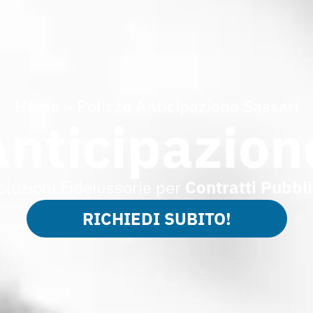
Home
»
Polizze Anticipazione Sassari
Anticipazion
oluzioni Fideiussorie per
Contratti Pubbli
RICHIEDI SUBITO!