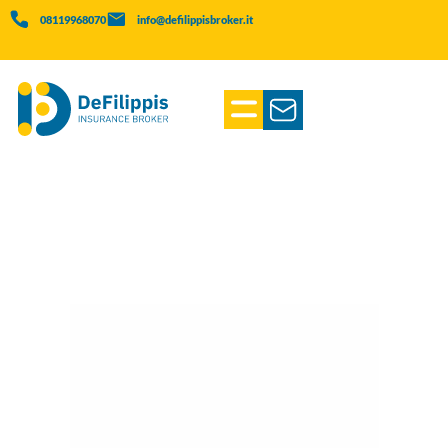
08119968070
info@defilippisbroker.it