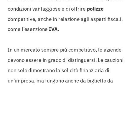
condizioni vantaggiose e di offrire
polizze
competitive, anche in relazione agli aspetti fiscali,
come l’esenzione
IVA
.
In un mercato sempre più competitivo, le aziende
devono essere in grado di distinguersi. Le cauzioni
non solo dimostrano la solidità finanziaria di
un’impresa, ma fungono anche da biglietto da
visita, conferendo fiducia ai clienti e ai partner
commerciali. Essere in possesso di cauzioni
adeguate significa poter affrontare con sicurezza
anche le sfide più impegnative.