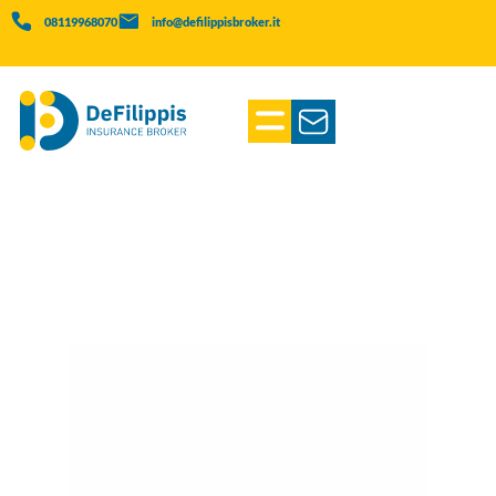
08119968070
info@defilippisbroker.it