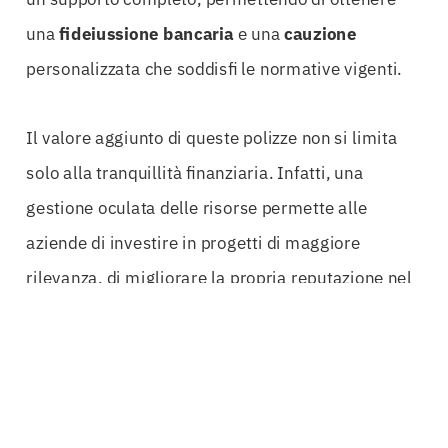
una
fideiussione bancaria
e una
cauzione
personalizzata che soddisfi le normative vigenti.
Il valore aggiunto di queste polizze non si limita
solo alla tranquillità finanziaria. Infatti, una
gestione oculata delle risorse permette alle
aziende di investire in progetti di maggiore
rilevanza, di migliorare la propria reputazione nel
mercato e di attrarre nuovi clienti. La rapidità
operativa nell’emissione delle polizze è un altro
vantaggio cruciale: ogni giorno di attesa può
tradursi in opportunità perse.