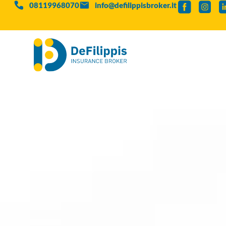
08119968070
info@defilippisbroker.it