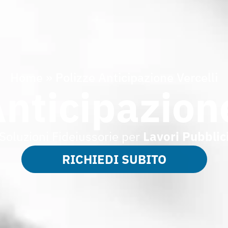
Home
»
Polizze Anticipazione Vercelli
Anticipazione
Soluzioni Fideiussorie per
Lavori Pubblic
RICHIEDI SUBITO