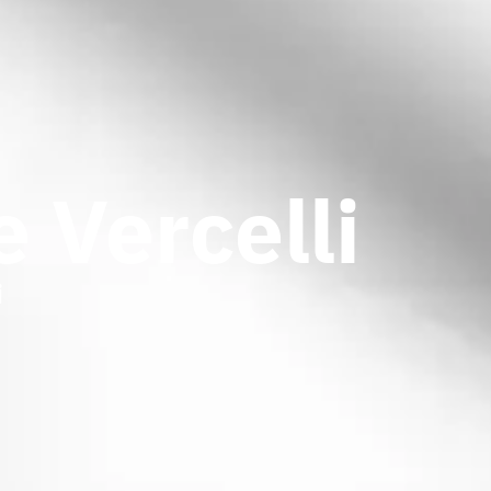
 Vercelli
i