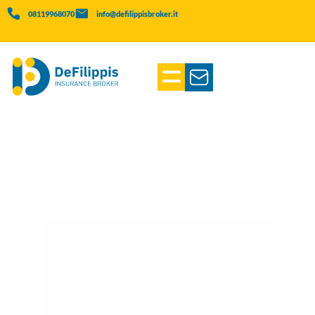
08119968070
info@defilippisbroker.it