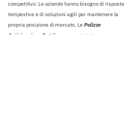
competitivo. Le aziende hanno bisogno di risposte
tempestive e di soluzioni agili per mantenere la
propria posizione di mercato. Le
Polizze
Anticipazione Foggia
sono progettate per
garantire questo livello di servizio, permettendo
alle imprese di concentrarsi sulla propria attività
principale piuttosto che sulle problematiche
finanziarie.
Inoltre, la gestione del
fondo pensione
aziendale
può essere complessa e richiede attenzione e
pianificazione. Le
Polizze Anticipazione Foggia
consentono di ottimizzare questa gestione,