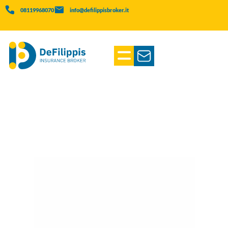
08119968070
info@defilippisbroker.it