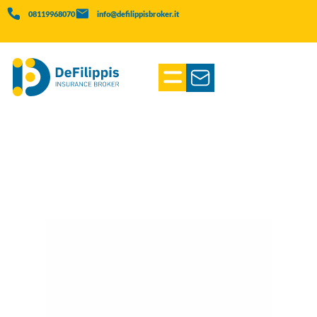
08119968070
info@defilippisbroker.it