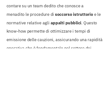
contare su un team dedito che conosce a
menadito le procedure di
soccorso istruttorio
e le
normative relative agli
appalti
pubblici
. Questo
know-how permette di ottimizzare i tempi di
emissione delle cauzioni, assicurando una rapidità
operativa che è fondamentale nel settore dei
lavori pubblici
.
In un contesto sempre più competitivo, dove il
tempismo e la precisione sono elementi chiave, le
Cauzioni Provvisorie Foggia
possono
rappresentare un vantaggio decisivo. Non basta
avere un buon progetto; è necessario dimostrare