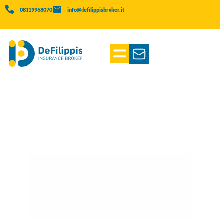
08119968070
info@defilippisbroker.it