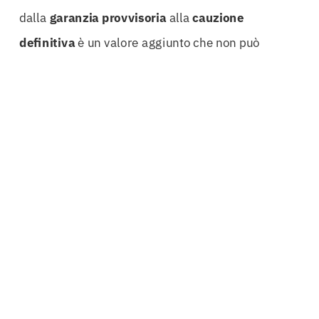
dalla
garanzia provvisoria
alla
cauzione
definitiva
è un valore aggiunto che non può
essere sottovalutato. Questo processo è cruciale
per evitare ritardi e complicazioni nei progetti,
permettendo alle aziende di concentrarsi su ciò
che sanno fare meglio: fornire
servizi
e
completare
lavori
di alta qualità.
Affidarsi a esperti per le Cauzioni Definitive
Foggiasignifica anche avere accesso a procedure
di
svincolo
ottimizzate che semplificano e
velocizzano il processo di liberazione delle
garanzie una volta che il lavoro è completato.