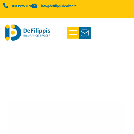
08119968070
info@defilippisbroker.it