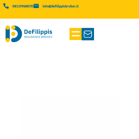
08119968070
info@defilippisbroker.it