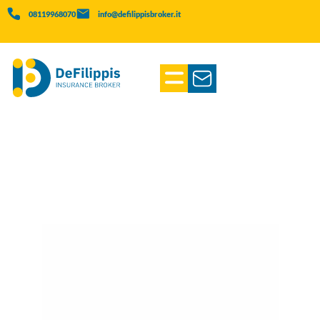
08119968070
info@defilippisbroker.it