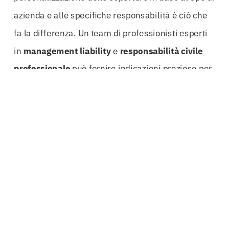
azienda e alle specifiche responsabilità è ciò che
fa la differenza. Un team di professionisti esperti
in
management liability
e
responsabilità civile
professionale
può fornire indicazioni preziose per
evitare sorprese sgradite e garantire la massima
protezione.
Per le
società per azioni
e le società a
responsabilità limitata, la
Polizza D&O Savona
è
un elemento che non può mancare. Le decisioni
strategiche, le operazioni di fusione o acquisizione
e le pratiche di
governance aziendale
devono
essere supportate da una solida copertura