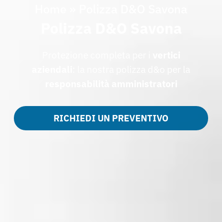
Home
»
Polizza D&O Savona
Polizza D&O Savona
Protezione completa per i
vertici
aziendali
: la nostra polizza d&o per la
responsabilità amministratori
RICHIEDI UN PREVENTIVO