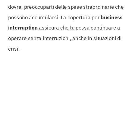
dovrai preoccuparti delle spese straordinarie che
possono accumularsi. La copertura per
business
interruption
assicura che tu possa continuare a
operare senza interruzioni, anche in situazioni di
crisi.
Affidarsi a esperti nel settore è fondamentale.
Solo professionisti con competenze specifiche
possono offrirti una protezione adeguata ai rischi
tecnologici che affronti quotidianamente. La
Polizza Rischi Tecnologici Isernia
è creata da
esperti che conoscono a fondo le sfide del tuo
settore. Grazie alla loro esperienza, potrai