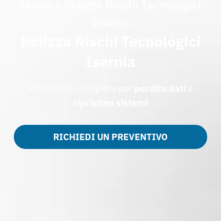
Home
»
Polizza Rischi Tecnologici
Isernia
Polizza Rischi Tecnologici
Isernia
Protezione completa per
perdita dati
e
ripristino sistemi
RICHIEDI UN PREVENTIVO