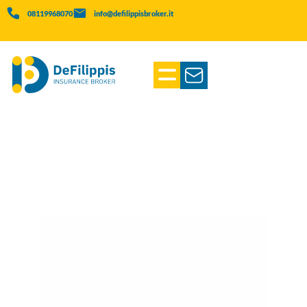
08119968070
info@defilippisbroker.it