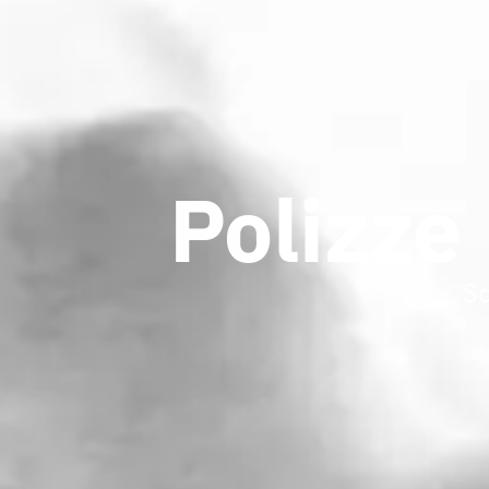
Polizze
So