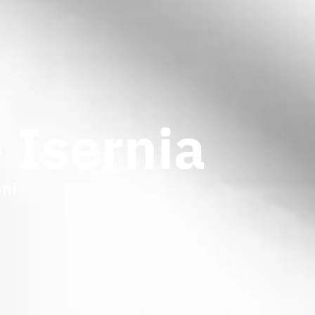
 Isernia
ni