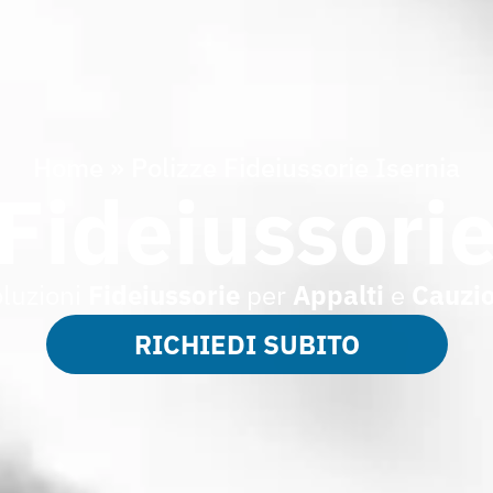
Home
»
Polizze Fideiussorie Isernia
 Fideiussorie
luzioni
Fideiussorie
per
Appalti
e
Cauzio
RICHIEDI SUBITO