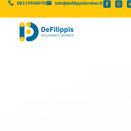
08119968070
info@defilippisbroker.it