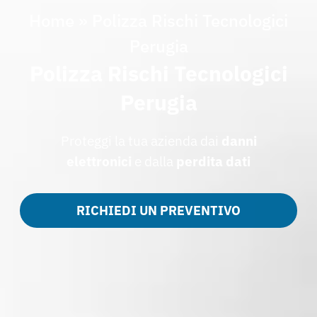
Home
»
Polizza Rischi Tecnologici
Perugia
Polizza Rischi Tecnologici
Perugia
Proteggi la tua azienda dai
danni
elettronici
e dalla
perdita dati
RICHIEDI UN PREVENTIVO