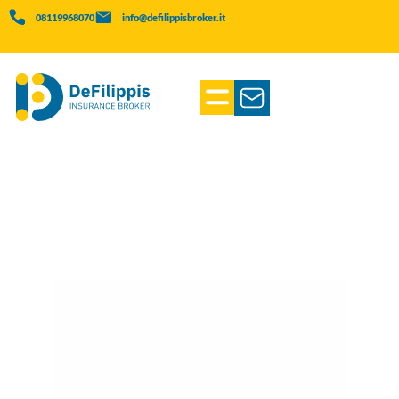
08119968070
info@defilippisbroker.it