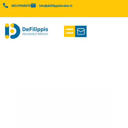
08119968070
info@defilippisbroker.it