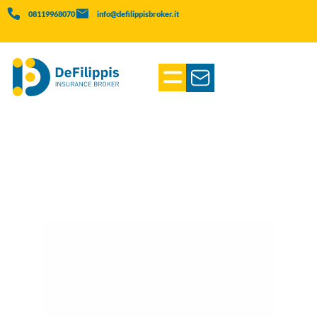
08119968070
info@defilippisbroker.it