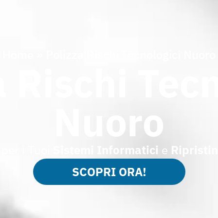
Home
»
Polizza Rischi Tecnologici Nuoro
a Rischi Tecn
Nuoro
per i Tuoi
Sistemi Informatici
e
Ripristi
SCOPRI ORA!