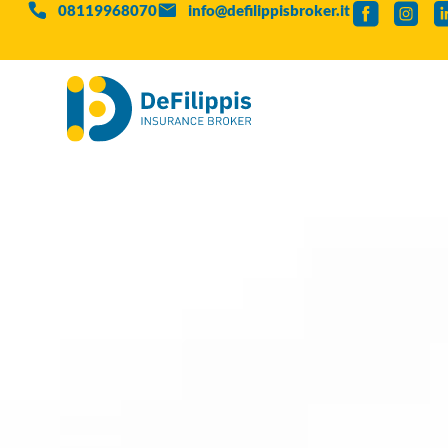
08119968070
info@defilippisbroker.it