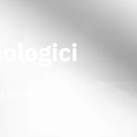
ologici
no Sistemi
Immediato