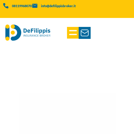
08119968070
info@defilippisbroker.it