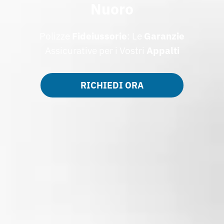
Nuoro
Polizze
Fideiussorie
: Le
Garanzie
Assicurative per i Vostri
Appalti
RICHIEDI ORA