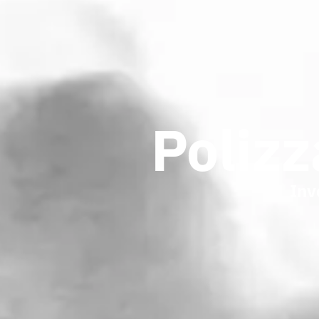
Poliz
Inv