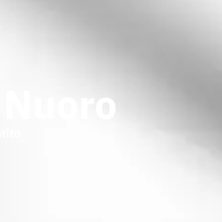
 Nuoro
tito