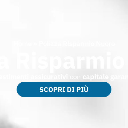
Home
»
Polizza Risparmio Nuoro
za Risparmio
estimenti assicurativi
con
capitale garan
SCOPRI DI PIÙ