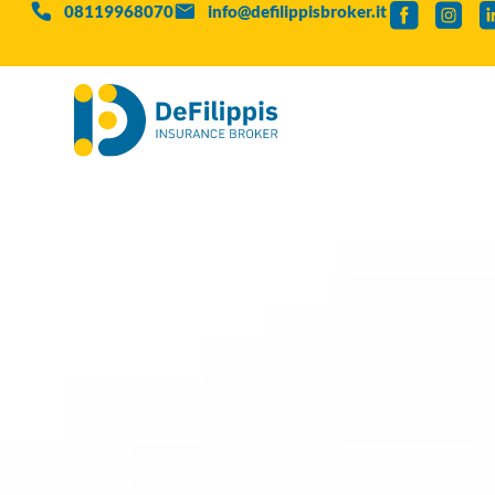
08119968070
info@defilippisbroker.it