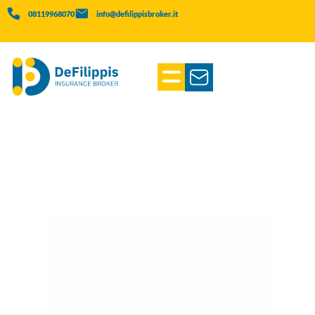
08119968070
info@defilippisbroker.it