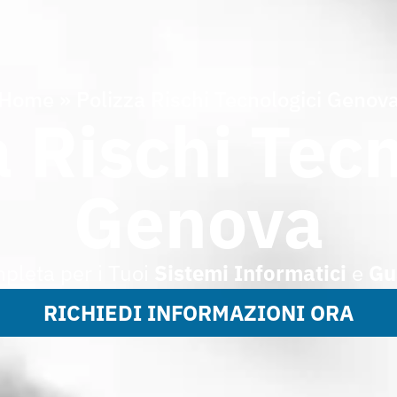
Home
»
Polizza Rischi Tecnologici Genov
a Rischi Tecn
Genova
pleta per i Tuoi
Sistemi Informatici
e
Gu
RICHIEDI INFORMAZIONI ORA