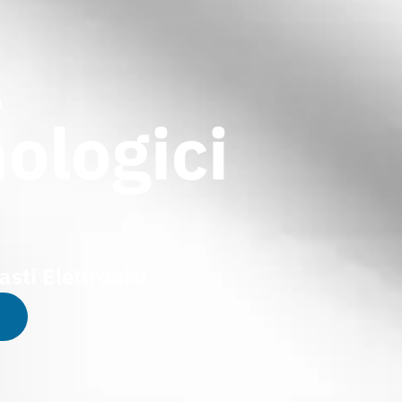
a
ologici
asti Elettronici