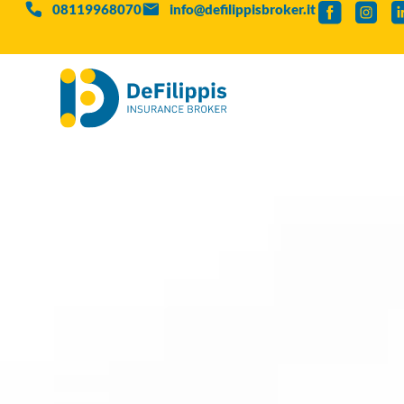
08119968070
info@defilippisbroker.it